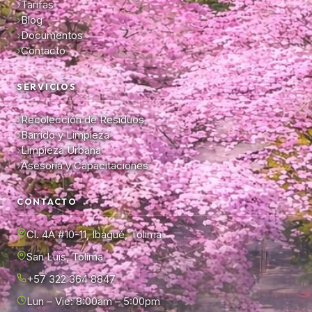
Tarifas
Blog
Documentos
Contacto
SERVICIOS
Recolección de Residuos
Barrido y Limpieza
Limpieza Urbana
Asesoría y Capacitaciones
CONTACTO
Cl. 4A #10-11, Ibagué, Tolima
San Luis, Tolima
+57 322 364 8847
Lun – Vie: 8:00am – 5:00pm