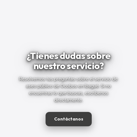
¿Tienes dudas sobre
nuestro servicio?
Resolvemos tus preguntas sobre el servicio de
aseo público de Ocobos en Ibagué. Si no
encuentras lo que buscas, escríbenos
directamente.
Contáctanos