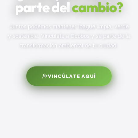
parte del
cambio?
Juntos podemos mantener Ibagué limpia, verde
y sostenible. Vincúlate a Ocobos y sé parte de la
transformación ambiental de tu ciudad.
VINCÚLATE AQUÍ