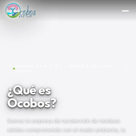
OCOBOS S.A.S. E.S.P. · IBAGUÉ & SAN LUIS,
TOLIMA
¿Qué es
Ocobos?
Somos la empresa de recolección de residuos
sólidos comprometida con el medio ambiente, la